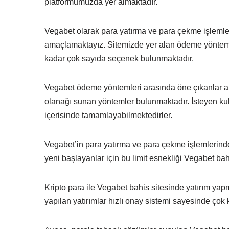
platformumuzda yer almaktadır.
Vegabet olarak para yatırma ve para çekme işlemler
amaçlamaktayız. Sitemizde yer alan ödeme yönteml
kadar çok sayıda seçenek bulunmaktadır.
Vegabet ödeme yöntemleri arasında öne çıkanlar ar
olanağı sunan yöntemler bulunmaktadır. İsteyen kull
içerisinde tamamlayabilmektedirler.
Vegabet’in para yatırma ve para çekme işlemlerinde be
yeni başlayanlar için bu limit esnekliği Vegabet bahi
Kripto para ile Vegabet bahis sitesinde yatırım yapm
yapılan yatırımlar hızlı onay sistemi sayesinde çok