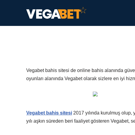
İçeriğe
geç
Vegabet bahis sitesi de online bahis alanında güven
oyunları alanında Vegabet olarak sizlere en iyi hiz
Vegabet bahis sitesi
2017 yılında kurulmuş olup, ya
yılı aşkın süreden beri faaliyet gösteren Vegabet, 