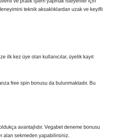
enli ve pratik işlem yapmak isteyenler için
eneyimini teknik aksaklıklardan uzak ve keyifli
lk kez üye olan kullanıcılar, üyelik kayıt
nza free spin bonusu da bulunmaktadır. Bu
ı oldukça avantajlıdır. Vegabet deneme bonusu
er alan sekmeden yapabilirsiniz.