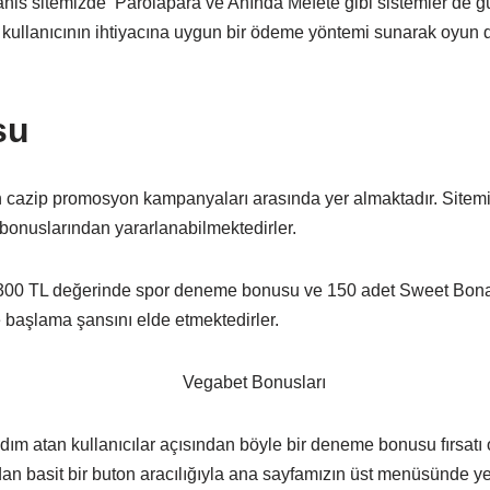
his sitemizde Parolapara ve Anında Mefete gibi sistemler de güv
r kullanıcının ihtiyacına uygun bir ödeme yöntemi sunarak oyun d
su
azip promosyon kampanyaları arasında yer almaktadır. Sitemize i
bonuslarından yararlanabilmektedirler.
300 TL değerinde spor deneme bonusu ve 150 adet Sweet Bona
e başlama şansını elde etmektedirler.
dım atan kullanıcılar açısından böyle bir deneme bonusu fırsat
dan basit bir buton aracılığıyla ana sayfamızın üst menüsünde y