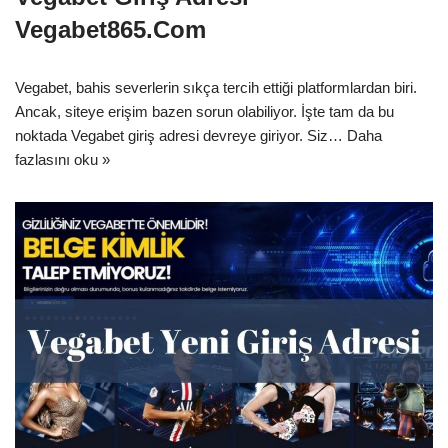
Vegabet865.Com
Vegabet, bahis severlerin sıkça tercih ettiği platformlardan biri.
Ancak, siteye erişim bazen sorun olabiliyor. İşte tam da bu
noktada Vegabet giriş adresi devreye giriyor. Siz…
Daha
fazlasını oku »