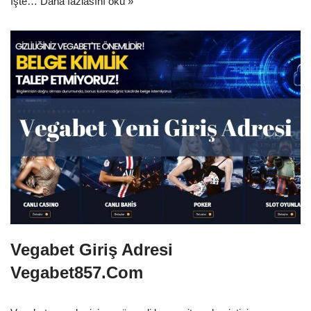
İşte…
Daha fazlasını oku »
Vegabet Giriş Adresi
Vegabet857.Com