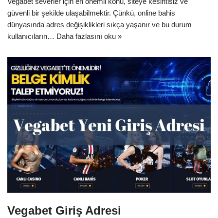
Vegabet severler için en önemli konu, siteye kesintisiz ve
güvenli bir şekilde ulaşabilmektir. Çünkü, online bahis
dünyasında adres değişiklikleri sıkça yaşanır ve bu durum
kullanıcıların…
Daha fazlasını oku »
Vegabet Giriş Adresi