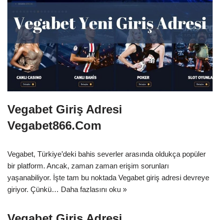
Vegabet Giriş Adresi
Vegabet866.Com
Vegabet, Türkiye’deki bahis severler arasında oldukça popüler
bir platform. Ancak, zaman zaman erişim sorunları
yaşanabiliyor. İşte tam bu noktada Vegabet giriş adresi devreye
giriyor. Çünkü…
Daha fazlasını oku »
Vegabet Giriş Adresi