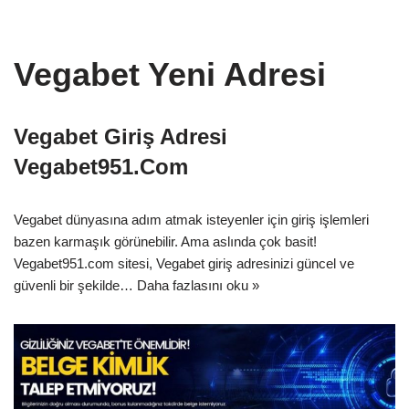
İçeriğe
Vegabet Yeni Adresi
geç
Vegabet Giriş Adresi
Vegabet951.Com
Vegabet dünyasına adım atmak isteyenler için giriş işlemleri
bazen karmaşık görünebilir. Ama aslında çok basit!
Vegabet951.com sitesi, Vegabet giriş adresinizi güncel ve
güvenli bir şekilde…
Daha fazlasını oku »