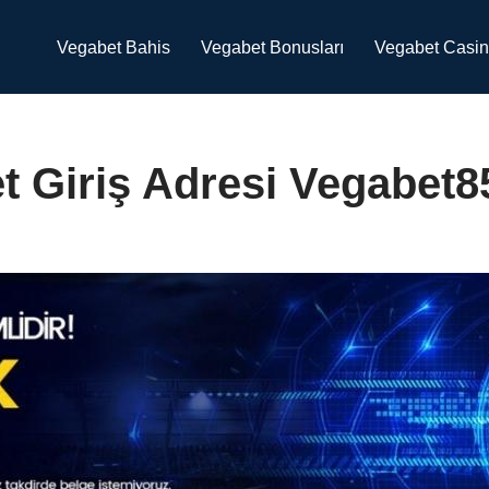
Vegabet Bahis
Vegabet Bonusları
Vegabet Casi
t Giriş Adresi Vegabet