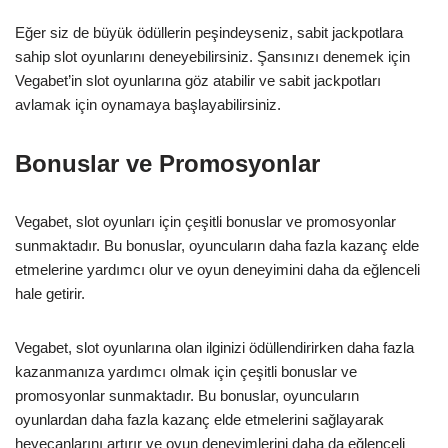
Eğer siz de büyük ödüllerin peşindeyseniz, sabit jackpotlara
sahip slot oyunlarını deneyebilirsiniz. Şansınızı denemek için
Vegabet’in slot oyunlarına göz atabilir ve sabit jackpotları
avlamak için oynamaya başlayabilirsiniz.
Bonuslar ve Promosyonlar
Vegabet, slot oyunları için çeşitli bonuslar ve promosyonlar
sunmaktadır. Bu bonuslar, oyuncuların daha fazla kazanç elde
etmelerine yardımcı olur ve oyun deneyimini daha da eğlenceli
hale getirir.
Vegabet, slot oyunlarına olan ilginizi ödüllendirirken daha fazla
kazanmanıza yardımcı olmak için çeşitli bonuslar ve
promosyonlar sunmaktadır. Bu bonuslar, oyuncuların
oyunlardan daha fazla kazanç elde etmelerini sağlayarak
heyecanlarını artırır ve oyun deneyimlerini daha da eğlenceli