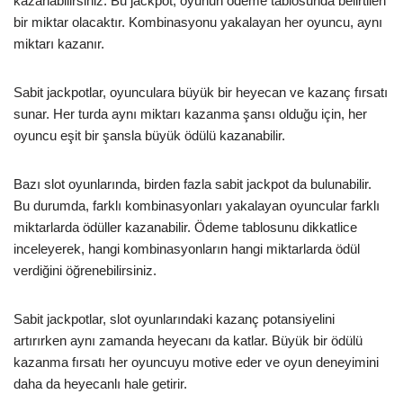
kazanabilirsiniz. Bu jackpot, oyunun ödeme tablosunda belirtilen
bir miktar olacaktır. Kombinasyonu yakalayan her oyuncu, aynı
miktarı kazanır.
Sabit jackpotlar, oyunculara büyük bir heyecan ve kazanç fırsatı
sunar. Her turda aynı miktarı kazanma şansı olduğu için, her
oyuncu eşit bir şansla büyük ödülü kazanabilir.
Bazı slot oyunlarında, birden fazla sabit jackpot da bulunabilir.
Bu durumda, farklı kombinasyonları yakalayan oyuncular farklı
miktarlarda ödüller kazanabilir. Ödeme tablosunu dikkatlice
inceleyerek, hangi kombinasyonların hangi miktarlarda ödül
verdiğini öğrenebilirsiniz.
Sabit jackpotlar, slot oyunlarındaki kazanç potansiyelini
artırırken aynı zamanda heyecanı da katlar. Büyük bir ödülü
kazanma fırsatı her oyuncuyu motive eder ve oyun deneyimini
daha da heyecanlı hale getirir.