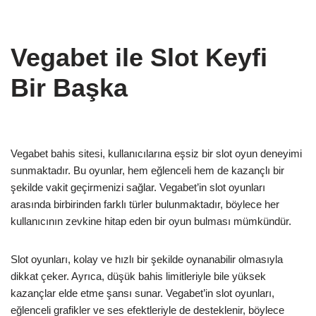
İçeriğe
Vegabet ile Slot Keyfi
geç
Bir Başka
Vegabet bahis sitesi, kullanıcılarına eşsiz bir slot oyun deneyimi
sunmaktadır. Bu oyunlar, hem eğlenceli hem de kazançlı bir
şekilde vakit geçirmenizi sağlar. Vegabet’in slot oyunları
arasında birbirinden farklı türler bulunmaktadır, böylece her
kullanıcının zevkine hitap eden bir oyun bulması mümkündür.
Slot oyunları, kolay ve hızlı bir şekilde oynanabilir olmasıyla
dikkat çeker. Ayrıca, düşük bahis limitleriyle bile yüksek
kazançlar elde etme şansı sunar. Vegabet’in slot oyunları,
eğlenceli grafikler ve ses efektleriyle de desteklenir, böylece